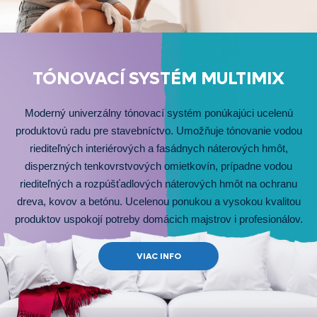
TÓNOVACÍ SYSTÉM MULTIMIX
Moderný univerzálny tónovací systém ponúkajúci ucelenú
produktovú radu pre stavebníctvo. Umožňuje tónovanie vodou
riediteľných interiérových a fasádnych náterových hmôt,
disperzných tenkovrstvových omietkovín, prípadne vodou
riediteľných a rozpúšťadlových náterových hmôt na ochranu
dreva, kovov a betónu. Ucelenou ponukou a vysokou kvalitou
produktov uspokojí potreby domácich majstrov i profesionálov.
VIAC INFO