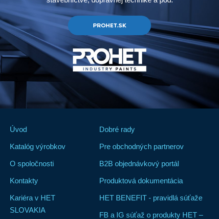
PROHET.SK
Úvod
Dobré rady
Katalóg výrobkov
Pre obchodných partnerov
O spoločnosti
B2B objednávkový portál
Kontakty
Produktová dokumentácia
Kariéra v HET
HET BENEFIT - pravidlá súťaže
SLOVAKIA
FB a IG súťaž o produkty HET –