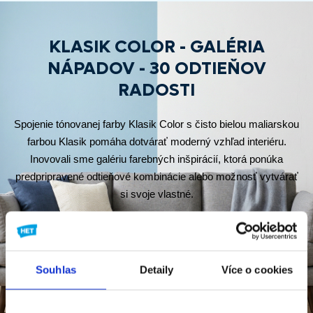
KLASIK COLOR - GALÉRIA
NÁPADOV - 30 ODTIEŇOV
RADOSTI
Spojenie tónovanej farby Klasik Color s čisto bielou maliarskou
farbou Klasik pomáha dotvárať moderný vzhľad interiéru.
Inovovali sme galériu farebných inšpirácií, ktorá ponúka
predpripravené odtieňové kombinácie alebo možnosť vytvárať
si svoje vlastné.
WWW.KLASIKCOLOR.SK
Souhlas
Detaily
Více o cookies