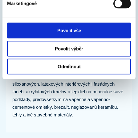
moderný dizajn obalu
Marketingové
4. 5. 2026
Povolit vše
AT-GRUND ACTIVE – univerzálny hĺbkový
penetračný náter ošetrený proti plesniam -
Povolit výběr
NOVINKA
1. 5. 2026
Odmítnout
Používa sa pred aplikáciou akrylátových, silikónových,
siloxanových, latexových interiérových i fasádnych
farieb, akrylátových tmelov a lepidiel na minerálne savé
podklady, predovšetkým na vápenné a vápenno-
cementové omietky, brezalit, neglazovanú keramiku,
tehly a iné stavebné materiály.