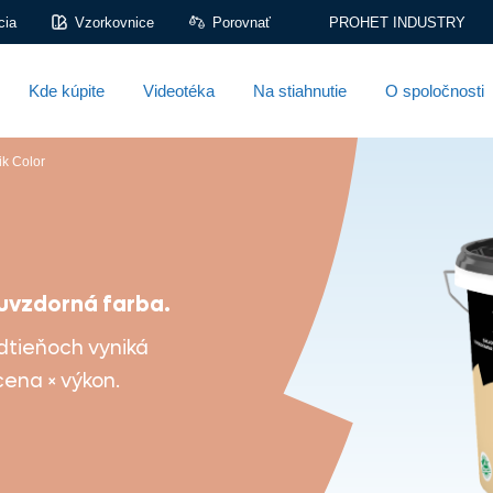
cia
Vzorkovnice
Porovnať
PROHET INDUSTRY
Kde kúpite
Videotéka
Na stiahnutie
O spoločnosti
ik Color
ruvzdorná farba.
dtieňoch vyniká
ena × výkon.