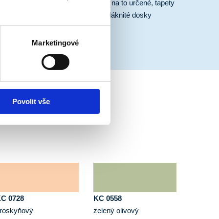
panely a monolity, papierové tapety na to určené, tapety
zo sklených vlákien, drevovláknité dosky
Marketingové
Povolit vše
C 0728
KC 0558
roskyňový
zelený olivový