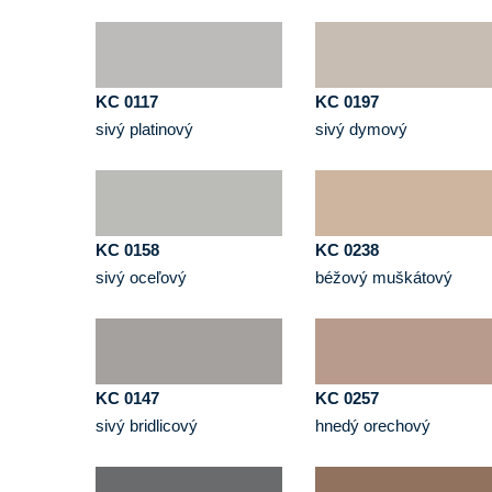
KC 0117
KC 0197
sivý platinový
sivý dymový
KC 0158
KC 0238
sivý oceľový
béžový muškátový
KC 0147
KC 0257
sivý bridlicový
hnedý orechový