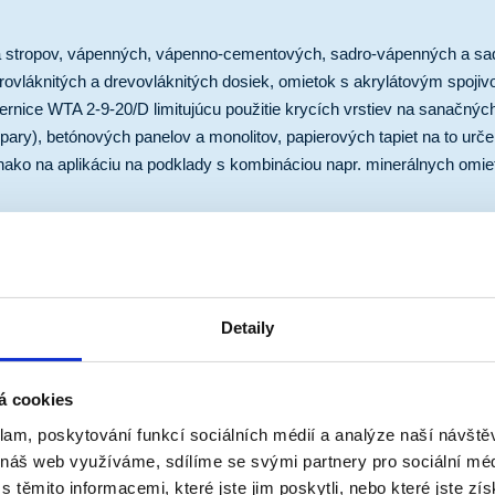
 a stropov, vápenných, vápenno-cementových, sadro-vápenných a sa
rovláknitých a drevovláknitých dosiek, omietok s akrylátovým spoji
rnice WTA 2-9-20/D limitujúcu použitie krycích vrstiev na sanačnýc
 pary), betónových panelov a monolitov, papierových tapiet na to urče
nako na aplikáciu na podklady s kombináciou napr. minerálnych omie
Detaily
Možnosti aplikácie
á cookies
valček, štetka, HVLP, Airlesss
v
klam, poskytování funkcí sociálních médií a analýze naší návšt
ba
 náš web využíváme, sdílíme se svými partnery pro sociální médi
těmito informacemi, které jste jim poskytli, nebo které jste zís