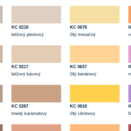
KC 0218
KC 0678
K
béžový pieskový
žltý mesačný
o
KC 0217
KC 0637
K
béžový kávový
žltý banánový
m
KC 0267
KC 0618
K
hnedý karamelový
žltý citrónový
f