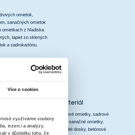
drových omietok,
vom, sanačných omietok
h omietkach z hľadiska
ných, tapiet zo sklených
tok a sadrokartónu.
Více o cookies
Podkladový materiál
ápenné omietky, vápenno-cementové omietky, sadrové
ěvnosti využíváme soubory
omietky, sadro-vápenné omietky, sanačné omietky,
a, inzerci a analýzy.
sadrokartónové dosky, sadrovláknité dosky, betónové
kali v důsledku toho, že