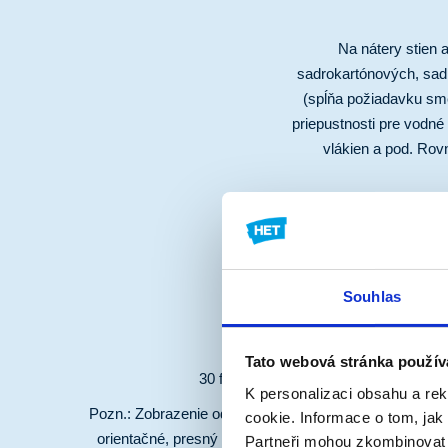
Na nátery stien
sadrokartónových, sad
(spĺňa požiadavku sme
priepustnosti pre vodné
vlákien a pod. Rov
Souhlas
Odtieň
Tato webová stránka použív
30 farebných odtieňov.
K personalizaci obsahu a re
Pozn.: Zobrazenie odtieňov v elektronickej podobe je i
cookie.
Informace o tom, jak
orientačné, presný odtieň vždy vyberajte podľa reálnej
Partneři mohou zkombinovat s 