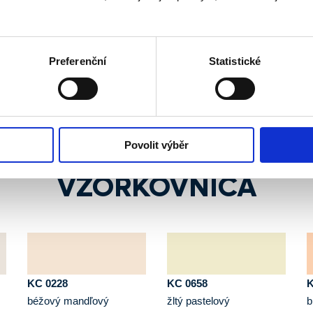
Preferenční
Statistické
Povolit výběr
VZORKOVNICA
KC 0228
KC 0658
K
béžový mandľový
žltý pastelový
b