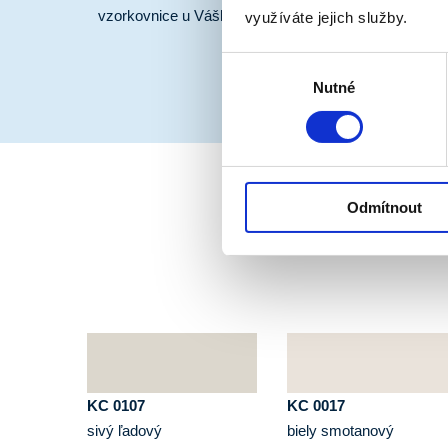
vzorkovnice u Vášho predajcu náterových hmôt HET.
využíváte jejich služby.
Výběr
Nutné
souhlasu
Odmítnout
KC 0107
KC 0017
sivý ľadový
biely smotanový