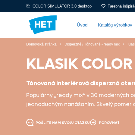
COLOR SIMULATOR 3.0 desktop
Farebná inšpirá
Úvod
Katalóg výrobkov
Domovská stránka
Disperzné / Tónované - ready mix
Klas
KLASIK COLOR
Tónovaná interiérová disperzná ote
Populárny „ready mix“ v 30 moderných o
jednoduchým nanášaním. Skvelý pomer c
POŠLITE NÁM SVOJU OTÁZKU
POROVNAŤ