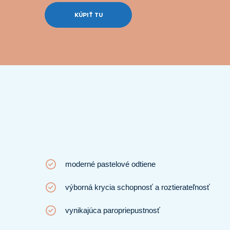
KÚPIŤ TU
moderné pastelové odtiene
výborná krycia schopnosť a roztierateľnosť
vynikajúca paropriepustnosť