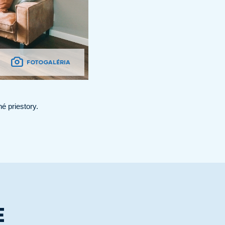
FOTOGALÉRIA
é priestory.
E