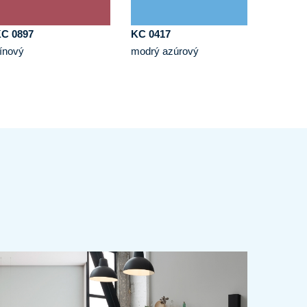
C 0897
KC 0417
ínový
modrý azúrový