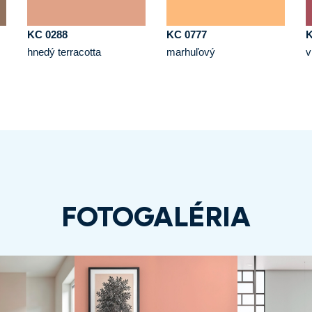
KC 0288
KC 0777
K
hnedý terracotta
marhuľový
v
FOTOGALÉRIA