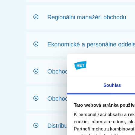
Regionálni manažéri obchodu
Ekonomické a personálne oddele
Obchodno-technický servis
Souhlas
Obchodno-technický servis pre
Tato webová stránka použív
K personalizaci obsahu a re
cookie.
Informace o tom, jak
Distribučný sklad - Galanta
Partneři mohou zkombinovat s 