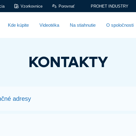
cia
Vzorkovnice
Porovnať
PROHET INDUSTRY
Kde kúpite
Videotéka
Na stiahnutie
O spoločnosti
KONTAKTY
nčné adresy