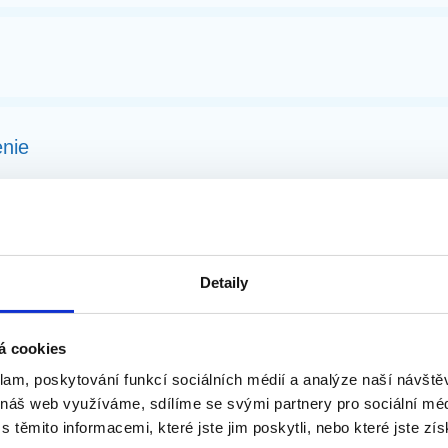
nie
Detaily
 priemyselných zákazníkov - PROHET
á cookies
klam, poskytování funkcí sociálních médií a analýze naší návšt
 náš web využíváme, sdílíme se svými partnery pro sociální médi
těmito informacemi, které jste jim poskytli, nebo které jste zís