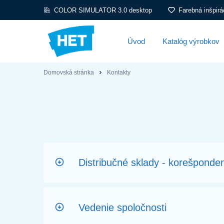
COLOR SIMULATOR 3.0 desktop
Farebná inšpirá
Úvod
Katalóg výrobkov
Domovská stránka
Kontakty
Distribučné sklady - korešponde
Vedenie spoločnosti