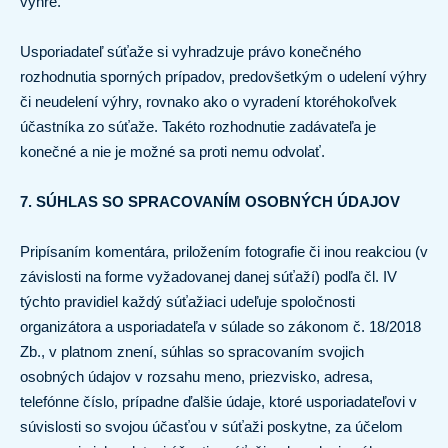
výhre.
Usporiadateľ súťaže si vyhradzuje právo konečného
rozhodnutia sporných prípadov, predovšetkým o udelení výhry
či neudelení výhry, rovnako ako o vyradení ktoréhokoľvek
účastníka zo súťaže. Takéto rozhodnutie zadávateľa je
konečné a nie je možné sa proti nemu odvolať.
7. SÚHLAS SO SPRACOVANÍM OSOBNÝCH ÚDAJOV
Pripísaním komentára, priložením fotografie či inou reakciou (v
závislosti na forme vyžadovanej danej súťaží) podľa čl. IV
týchto pravidiel každý súťažiaci udeľuje spoločnosti
organizátora a usporiadateľa v súlade so zákonom č. 18/2018
Zb., v platnom znení, súhlas so spracovaním svojich
osobných údajov v rozsahu meno, priezvisko, adresa,
telefónne číslo, prípadne ďalšie údaje, ktoré usporiadateľovi v
súvislosti so svojou účasťou v súťaži poskytne, za účelom