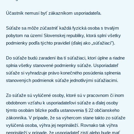
Účastník nemusí byť zákazníkom usporiadateľa.
Súťaže sa môže zúčastniť každá fyzická osoba s trvalým
pobytom na území Slovenskej republiky, ktorá splní všetky
podmienky podľa týchto pravidiel (ďalej ako „súťažiaci").
Do súťaže budú zaradení iba tí súťažiaci, ktorí úplne a riadne
splnia všetky stanovené podmienky súťaže. Usporiadateľ
súťaže si vyhradzuje právo konečného posúdenia splnenia
stanovených podmienok súťaže jednotlivými súťažiacimi.
Zo súťaže sú vylúčené osoby, ktoré sú v pracovnom či inom
obdobnom vzťahu k usporiadateľovi súťaže a ďalej osoby
týmto osobám blízke podľa ustanovenia § 22 občianskeho
zákonníka. V prípade, že sa výhercom stane takto zo súťaže
vylúčená osoba, výhra jej neprináleží. Rovnako tak výhra
neprináleží v prípade, že usporiadateľ zistí alebo bude mať