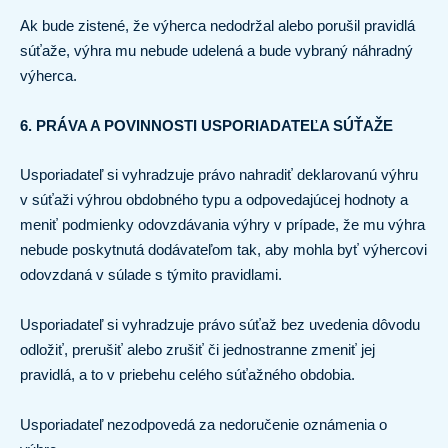
Ak bude zistené, že výherca nedodržal alebo porušil pravidlá
súťaže, výhra mu nebude udelená a bude vybraný náhradný
výherca.
6. PRÁVA A POVINNOSTI USPORIADATEĽA SÚŤAŽE
Usporiadateľ si vyhradzuje právo nahradiť deklarovanú výhru
v súťaži výhrou obdobného typu a odpovedajúcej hodnoty a
meniť podmienky odovzdávania výhry v prípade, že mu výhra
nebude poskytnutá dodávateľom tak, aby mohla byť výhercovi
odovzdaná v súlade s týmito pravidlami.
Usporiadateľ si vyhradzuje právo súťaž bez uvedenia dôvodu
odložiť, prerušiť alebo zrušiť či jednostranne zmeniť jej
pravidlá, a to v priebehu celého súťažného obdobia.
Usporiadateľ nezodpovedá za nedoručenie oznámenia o