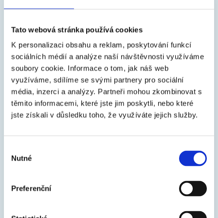
Výherca bude kontaktovaný prostredníctvom platformy
Tato webová stránka používá cookies
Facebook alebo Instagram súkromnou správou, v ktorej si
K personalizaci obsahu a reklam, poskytování funkcí
usporiadateľ vyžiada e-mailovú adresu, prípadne ďalšie údaje
sociálních médií a analýze naší návštěvnosti využíváme
nutné k odovzdaniu výhry.
soubory cookie.
Informace o tom, jak náš web
využíváme, sdílíme se svými partnery pro sociální
V prípade, že výherca do jedného týždňa od odoslania výzvy
média, inzerci a analýzy.
Partneři mohou zkombinovat s
podľa predchádzajúcej vety nebude na výzvu reagovať alebo
těmito informacemi, které jste jim poskytli, nebo které
výzva nebude na príslušnú e-mailovú adresu doručiteľná alebo
jste získali v důsledku toho, že využíváte jejich služby.
nepotvrdí, že je pripravený výhru prevziať, potom takému
výhercovi zaniká nárok na výhru.
Výběr
Výhra bude všetkým výhercom zaslaná doporučenou
Nutné
souhlasu
zásielkou na výhercom uvedenú adresu na území Slovenskej
republiky a to do jedného týždňa po potvrdení zo strany
Preferenční
výhercu, že je pripravený výhru prevziať. Pokiaľ výherca
výhru (zásielku) neprevezme, stráca na výhru nárok.