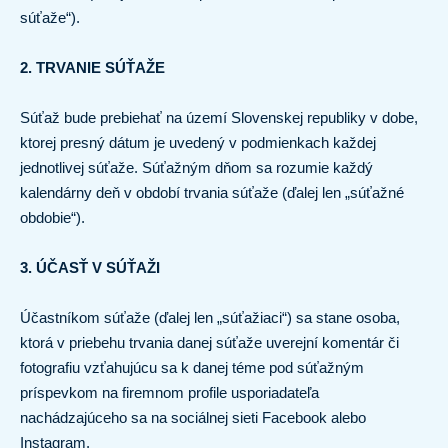
súťaže“).
2. TRVANIE SÚŤAŽE
Súťaž bude prebiehať na území Slovenskej republiky v dobe,
ktorej presný dátum je uvedený v podmienkach každej
jednotlivej súťaže. Súťažným dňom sa rozumie každý
kalendárny deň v období trvania súťaže (ďalej len „súťažné
obdobie“).
3. ÚČASŤ V SÚŤAŽI
Účastníkom súťaže (ďalej len „súťažiaci“) sa stane osoba,
ktorá v priebehu trvania danej súťaže uverejní komentár či
fotografiu vzťahujúcu sa k danej téme pod súťažným
príspevkom na firemnom profile usporiadateľa
nachádzajúceho sa na sociálnej sieti Facebook alebo
Instagram.