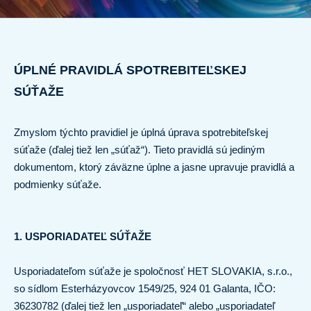
ÚPLNÉ PRAVIDLÁ SPOTREBITEĽSKEJ
SÚŤAŽE
Zmyslom týchto pravidiel je úplná úprava spotrebiteľskej
súťaže (ďalej tiež len „súťaž“). Tieto pravidlá sú jediným
dokumentom, ktorý záväzne úplne a jasne upravuje pravidlá a
podmienky súťaže.
1. USPORIADATEĽ SÚŤAŽE
Usporiadateľom súťaže je spoločnosť HET SLOVAKIA, s.r.o.,
so sídlom Esterházyovcov 1549/25, 924 01 Galanta, IČO:
36230782 (ďalej tiež len „usporiadateľ“ alebo „usporiadateľ