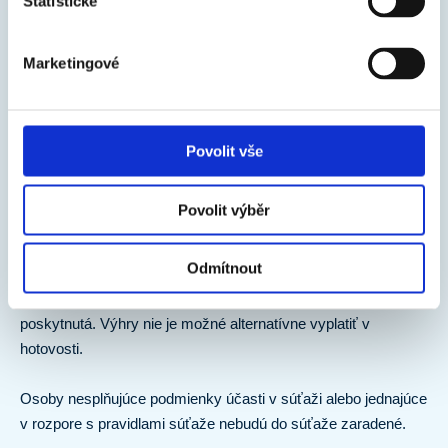
Statistické
Výhra môže byť odoslaná aj na e-mailovú adresu výhercu,
pokiaľ sa jedná o elektronickú výhru.
Marketingové
Výhru je možné uplatniť iba na miestach uverejnených na
webe
https://www.het.sk/kde-kupite/
.
Povolit vše
V prípade, že výhrou bude poukážka na nákup produktov
HET, zakúpiť je možné iba produkty HET (na poukážke je
Povolit výběr
uvedená platnosť poukážky a pre overenie meno, telefón, e-
mail).
Odmítnout
Súťažiaci nemôže nárokovať inú výhru, než ktorá mu bude
poskytnutá. Výhry nie je možné alternatívne vyplatiť v
hotovosti.
Osoby nesplňujúce podmienky účasti v súťaži alebo jednajúce
v rozpore s pravidlami súťaže nebudú do súťaže zaradené.