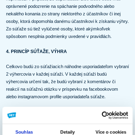
oprávnené podozrenie na spáchanie podvodného alebo
nekalého konania zo strany niektorého z účastníkov či inej
osoby, ktorá dopomohla danému účastníkovi k získaniu výhry.
Zo súťaže sú tiež vylúčené osoby, ktoré akýmkoľvek
spôsobom nesplnia podmienky uvedené v pravidlách.
4. PRINCÍP SÚŤAŽE, VÝHRA
Celkovo budú zo súťažiacich náhodne usporiadateľom vybraní
2 výhercovia v každej súťaži. V každej súťaži budú
výhercovia určení tak, že budú vybraní z komentárov či
reakcií na súťažnú otázku v príspevku na facebookovom
alebo instagramovom profile usporiadateľa súťaže.
Súťažiaci sa môže súťaže zúčastniť aj viackrát, vyhrať však
môže iba jednu výhru.
Souhlas
Detaily
Více o cookies
5. POSKYTNUTIE VÝHRY