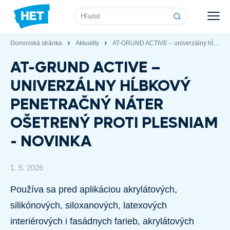
Vyhľadávanie
Domovská stránka
Aktuality
AT-GRUND ACTIVE – univerzálny hĺbkový penetračný náter ošetrený proti plesniam - NOVINKA
AT-GRUND ACTIVE –
UNIVERZÁLNY HĹBKOVÝ
PENETRAČNÝ NÁTER
OŠETRENÝ PROTI PLESNIAM
- NOVINKA
1. 5. 2026
Používa sa pred aplikáciou akrylátových,
silikónových, siloxanových, latexových
interiérových i fasádnych farieb, akrylátových