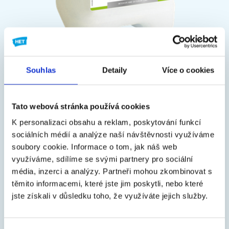
Souhlas
Detaily
Více o cookies
Je vhodný do vnútorného aj vonkajšieho prostredia, je
Tato webová stránka používá cookies
postavený na báze ultrajemnej akrylátovej vodnej disperzie,
K personalizaci obsahu a reklam, poskytování funkcí
ktorá penetruje hlboko do porézneho povrchu, spevňuje
sociálních médií a analýze naší návštěvnosti využíváme
povrch, znižuje a zjednocuje rôznu nasiakavosť podkladu a
soubory cookie.
Informace o tom, jak náš web
zvyšuje prídržnosť následne aplikovaných materiálov k
využíváme, sdílíme se svými partnery pro sociální
podkladu, čím tiež znižuje pravdepodobnosť tvorby vlasových
média, inzerci a analýzy.
Partneři mohou zkombinovat s
trhlín.
těmito informacemi, které jste jim poskytli, nebo které
jste získali v důsledku toho, že využíváte jejich služby.
Prípravok je navyše ošetrený veľmi účinným fungicídom,
ktorý penetráciu chráni, a tak prispieva k celkovej ochrane
náterového systému proti plesniam. Vďaka tomu je vhodný aj