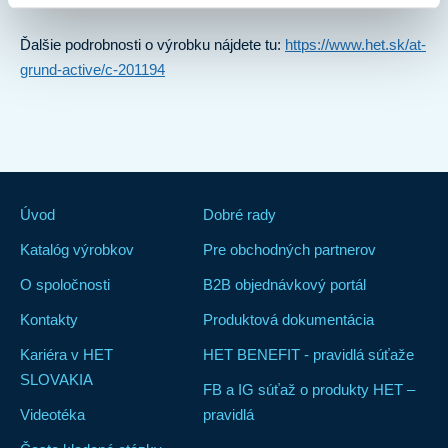
Ďalšie podrobnosti o výrobku nájdete tu:
https://www.het.sk/at-
grund-active/c-201194
Úvod
Dobré rady
Katalóg výrobkov
Pre obchodných partnerov
O spoločnosti
B2B objednávkový portál
Kontakty
Produktová dokumentácia
Kariéra v HET
HET BENEFIT - pravidlá súťaže
SLOVAKIA
FB a IG súťaž o produkty HET –
Videotéka
pravidlá