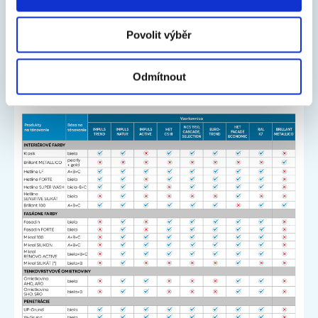
Polyuretánové dvojzložkové farby
Povolit výběr
Odmítnout