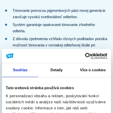
Tónovanie pomocou pigmentových pást novej generácie
zaručuje vysokú svetlostálosť odtieňov.
Systém garantuje opakované tónovanie zhodného
odtieňa.
Z dôvodu zjednotenia vzhľadu rôznych podkladov ponúka
možnosť tónovania v rovnakej odtieňovej škále pri
produktoch určených na ochranu väčšiny stavebných
podkladov, napríklad pri omietkach a kovových či
drevených doplnkoch.
Souhlas
Detaily
Více o cookies
Umožňuje výber zo širokej škály niekoľko tisíc odtieňov.
Ponuka vzorkovníc na tónovanie je pravidelne
aktualizovaná a rozširovaná podľa moderných trendov a
Tato webová stránka používá cookies
potrieb zákazníka.
K personalizaci obsahu a reklam, poskytování funkcí
Ďalšie odtiene je možné vyreceptovať a pripraviť na
sociálních médií a analýze naší návštěvnosti využíváme
prianie zákazníka.
soubory cookie.
Informace o tom, jak náš web
Ponúka miešanie na počkanie pomocou najmodernejších