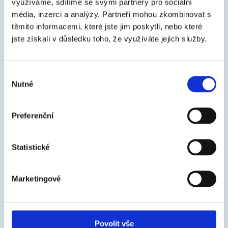
využíváme, sdílíme se svými partnery pro sociální
tónovacích strojov.
média, inzerci a analýzy.
Partneři mohou zkombinovat s
těmito informacemi, které jste jim poskytli, nebo které
Tónovanie na tónovacích miestach u vybraných
jste získali v důsledku toho, že využíváte jejich služby.
špecializovaných predajcov stavebných a náterových
hmôt rozmiestnených po celej SR.
Výběr
Nutné
souhlasu
Sortiment na tónovanie:
Preferenční
Interiérové farby
Fasádne farby akrylátové a silikónové
Statistické
Disperzné omietky akrylátové a silikónové
Vodou riediteľné farby na drevo a kov
Marketingové
Alkydové farby na drevo a kov
Lazúry na drevo
Povolit vše
Epoxidové dvojzložkové farby