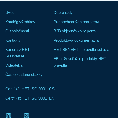
Úvod
Dobré rady
Katalóg výrobkov
Pre obchodných partnerov
O spoločnosti
B2B objednávkový portál
Kontakty
Produktová dokumentácia
Kariéra v HET
HET BENEFIT - pravidlá súťaže
SLOVAKIA
FB a IG súťaž o produkty HET –
Videotéka
pravidlá
Často kladené otázky
Certifikát HET ISO 9001_CS
Certifikát HET ISO 9001_EN