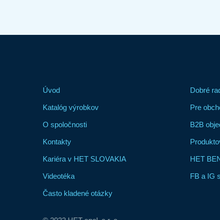
Úvod
Dobré ra
Katalóg výrobkov
Pre obch
O spoločnosti
B2B obje
Kontakty
Produkto
Kariéra v HET SLOVAKIA
HET BENE
Videotéka
FB a IG 
Často kladené otázky