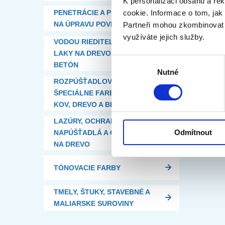
K personalizaci obsahu a re
PENETRÁCIE A PROSTRIEDKY
cookie.
Informace o tom, jak
NA ÚPRAVU POVRCHU
Partneři mohou zkombinovat s 
využíváte jejich služby.
VODOU RIEDITEĽNÉ FARBY A
LAKY NA DREVO, KOV A
Výběr
BETÓN
Nutné
souhlasu
ROZPÚŠŤADLOVÉ A
ŠPECIÁLNE FARBY / LAKY NA
KOV, DREVO A BETÓN
LAZÚRY, OCHRANNÉ OLEJE,
Odmítnout
NAPÚŠŤADLÁ A ODŠEĎOVAČE
NA DREVO
TÓNOVACIE FARBY
TMELY, ŠTUKY, STAVEBNÉ A
MALIARSKE SUROVINY