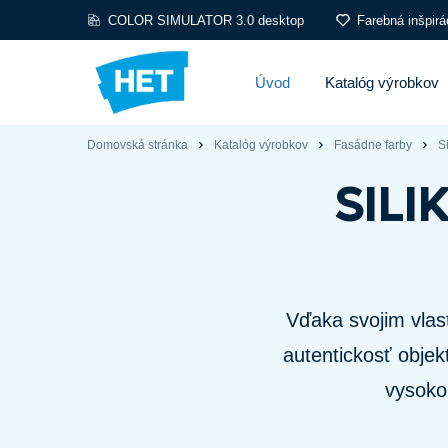
COLOR SIMULATOR 3.0 desktop
Farebná inšpirá
Úvod
Katalóg výrobkov
Domovská stránka
Katalóg výrobkov
Fasádne farby
S
SILI
Vďaka svojim vlas
autentickosť objek
vysoko