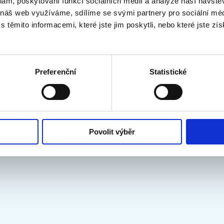
klam, poskytování funkcí sociálních médií a analýze naší návšt
 náš web využíváme, sdílíme se svými partnery pro sociální médi
těmito informacemi, které jste jim poskytli, nebo které jste zís
Preferenční
Statistické
Povolit výběr