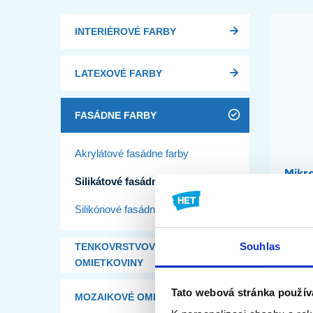
INTERIÉROVÉ FARBY
LATEXOVÉ FARBY
FASÁDNE FARBY
Akrylátové fasádne farby
Mikra
Silikátové fasádne farby
Fasádn
Silikónové fasádne farby
minerá
siliká
Souhlas
TENKOVRSTVOVÉ
vzhľa
OMIETKOVINY
fasád 
objekt
Tato webová stránka použív
MOZAIKOVÉ OMIETKOVINY