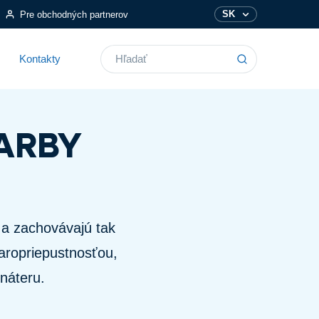
SK
Pre obchodných partnerov
Vyhľadávanie
Kontakty
FARBY
 a zachovávajú tak
paropriepustnosťou,
náteru.