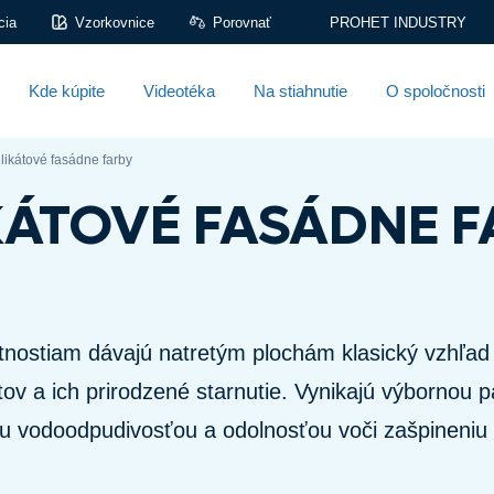
cia
Vzorkovnice
Porovnať
PROHET INDUSTRY
Kde kúpite
Videotéka
Na stiahnutie
O spoločnosti
ilikátové fasádne farby
KÁTOVÉ FASÁDNE 
tnostiam dávajú natretým plochám klasický vzhľad
tov a ich prirodzené starnutie. Vynikajú výbornou 
u vodoodpudivosťou a odolnosťou voči zašpineniu 