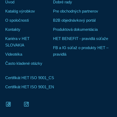
Úvod
Dobré rady
Katalóg výrobkov
Pre obchodných partnerov
O spoločnosti
B2B objednávkový portál
Kontakty
Produktová dokumentácia
Kariéra v HET
HET BENEFIT - pravidlá súťaže
SLOVAKIA
FB a IG súťaž o produkty HET –
Videotéka
pravidlá
Často kladené otázky
Certifikát HET ISO 9001_CS
Certifikát HET ISO 9001_EN