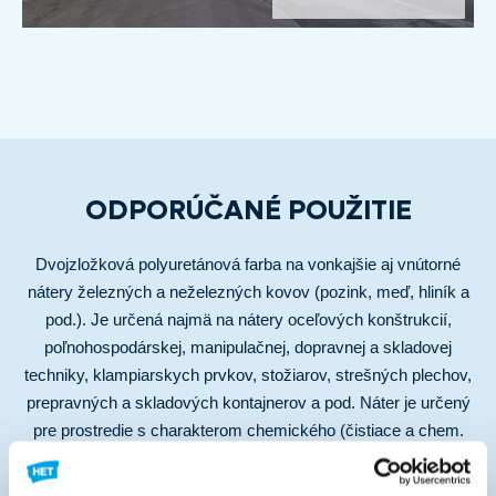
ODPORÚČANÉ POUŽITIE
Dvojzložková polyuretánová farba na vonkajšie aj vnútorné
nátery železných a neželezných kovov (pozink, meď, hliník a
pod.). Je určená najmä na nátery oceľových konštrukcií,
poľnohospodárskej, manipulačnej, dopravnej a skladovej
techniky, klampiarskych prvkov, stožiarov, strešných plechov,
prepravných a skladových kontajnerov a pod. Náter je určený
pre prostredie s charakterom chemického (čistiace a chem.
prostriedky) a mechanického namáhania a na aplikácie s
požiadavkou na veľmi rýchle zasychanie a tvrdnutie.