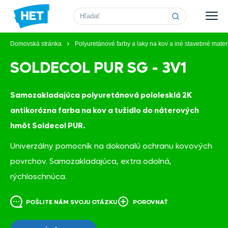
Vyhľadávanie
Domovská stránka
Polyuretánové farby a laky na kov a iné stavebné mater
SOLDECOL PUR SG - 3V1
Samozakladajúca polyuretánová pololesklá 2K
antikorózna farba na kov a tužidlo do náterových
hmôt Soldecol PUR.
Univerzálny pomocník na dokonalú ochranu kovových
povrchov. Samozakladajúca, extra odolná,
rýchloschnúca.
POŠLITE NÁM SVOJU OTÁZKU
POROVNAŤ