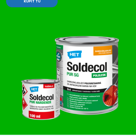
KÚPIŤ TU