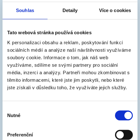
Prednosťou je tiež možnosť aplikácie vo veľkých hrúbkach
Souhlas
Detaily
Více o cookies
jedným nástrekom (cca 100 μm suchého filmu airless
zariadením).
Tato webová stránka používá cookies
K personalizaci obsahu a reklam, poskytování funkcí
sociálních médií a analýze naší návštěvnosti využíváme
soubory cookie.
Informace o tom, jak náš web
využíváme, sdílíme se svými partnery pro sociální
média, inzerci a analýzy.
Partneři mohou zkombinovat s
Odtieň
těmito informacemi, které jste jim poskytli, nebo které
biely (1000) a bázy B, C a D (kováčska) na tónovanie na
jste získali v důsledku toho, že využíváte jejich služby.
tónovacích strojoch
Výběr
Nutné
souhlasu
Preferenční