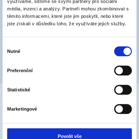
stierka, hladidlo, špachtľa
využíváme, sdílíme se svými partnery pro sociální
média, inzerci a analýzy.
Partneři mohou zkombinovat s
těmito informacemi, které jste jim poskytli, nebo které
jste získali v důsledku toho, že využíváte jejich služby.
Výběr
Podkladový materiál
Nutné
souhlasu
minerálne omietky, murivo
Preferenční
Statistické
Marketingové
Produktová dokumentácia
Povolit vše