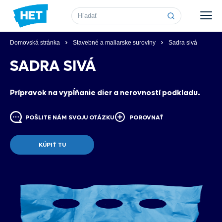
Vyhľadávanie
Domovská stránka
Stavebné a maliarske suroviny
Sadra sivá
SADRA SIVÁ
Prípravok na vypĺňanie dier a nerovností podkladu.
POŠLITE NÁM SVOJU OTÁZKU
POROVNAŤ
KÚPIŤ TU