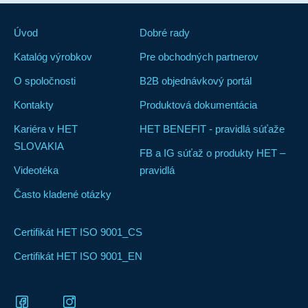
Úvod
Dobré rady
Katalóg výrobkov
Pre obchodných partnerov
O spoločnosti
B2B objednávkový portál
Kontakty
Produktová dokumentácia
Kariéra v HET
HET BENEFIT - pravidlá súťaže
SLOVAKIA
FB a IG súťaž o produkty HET –
Videotéka
pravidlá
Často kladené otázky
Certifikát HET ISO 9001_CS
Certifikát HET ISO 9001_EN