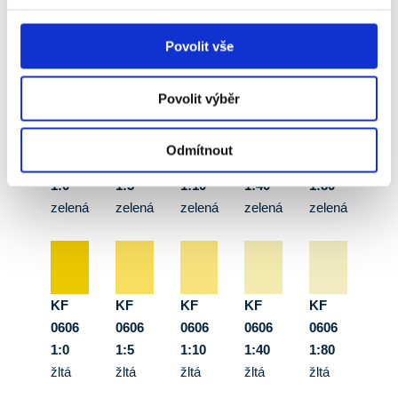
svetlo
svetlo
svetlo
svetlo
svetlo
zelená
zelená
zelená
zelená
zelená
Povolit vše
Povolit výběr
KF
KF
KF
KF
KF
Odmítnout
0566
0566
0566
0566
0566
1:0
1:5
1:10
1:40
1:80
zelená
zelená
zelená
zelená
zelená
KF
KF
KF
KF
KF
0606
0606
0606
0606
0606
1:0
1:5
1:10
1:40
1:80
žltá
žltá
žltá
žltá
žltá