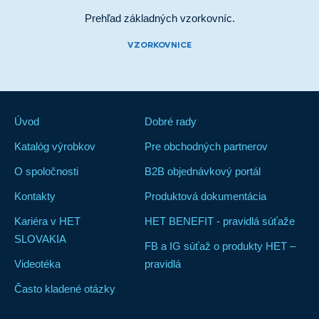
Prehľad základných vzorkovníc.
VZORKOVNICE
Úvod
Dobré rady
Katalóg výrobkov
Pre obchodných partnerov
O spoločnosti
B2B objednávkový portál
Kontakty
Produktová dokumentácia
Kariéra v HET
HET BENEFIT - pravidlá súťaže
SLOVAKIA
FB a IG súťaž o produkty HET –
Videotéka
pravidlá
Často kladené otázky