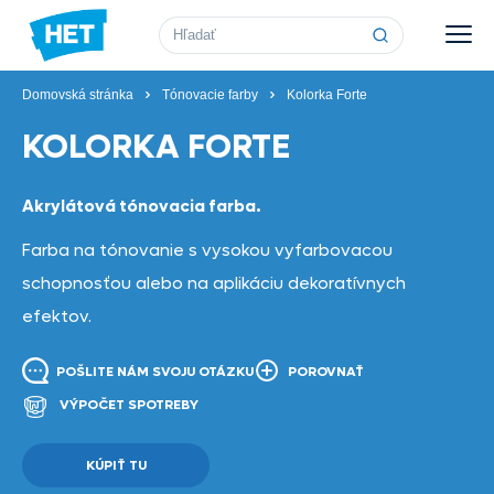
Vyhľadávanie
Domovská stránka
Tónovacie farby
Kolorka Forte
KOLORKA FORTE
Akrylátová tónovacia farba.
Farba na tónovanie s vysokou vyfarbovacou
schopnosťou alebo na aplikáciu dekoratívnych
efektov.
POŠLITE NÁM SVOJU OTÁZKU
POROVNAŤ
VÝPOČET SPOTREBY
KÚPIŤ TU