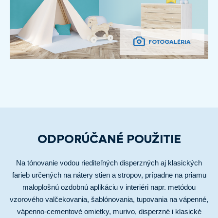
FOTOGALÉRIA
ODPORÚČANÉ POUŽITIE
Na tónovanie vodou riediteľných disperzných aj klasických
farieb určených na nátery stien a stropov, prípadne na priamu
maloplošnú ozdobnú aplikáciu v interiéri napr. metódou
vzorového valčekovania, šablónovania, tupovania na vápenné,
vápenno-cementové omietky, murivo, disperzné i klasické