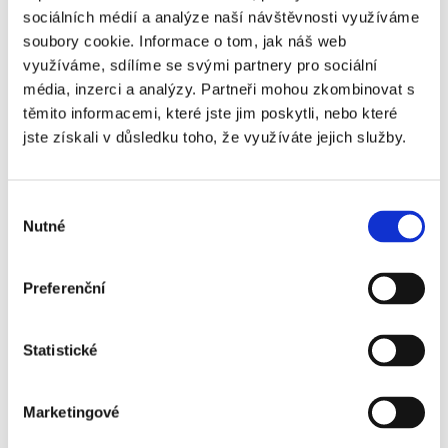
sociálních médií a analýze naší návštěvnosti využíváme
KF
KF
KF
KF
KF
soubory cookie.
Informace o tom, jak náš web
0426
0426
0426
0426
0426
využíváme, sdílíme se svými partnery pro sociální
1:0
1:5
1:10
1:40
1:80
média, inzerci a analýzy.
Partneři mohou zkombinovat s
modrá
modrá
modrá
modrá
modrá
těmito informacemi, které jste jim poskytli, nebo které
jste získali v důsledku toho, že využíváte jejich služby.
Výběr
KF
KF
KF
KF
KF
Nutné
souhlasu
0486
0486
0486
0486
0486
1:0
1:5
1:10
1:40
1:80
tyrkysová
tyrkysová
tyrkysová
tyrkysová
tyrkysová
Preferenční
Statistické
KF
KF
KF
KF
KF
Marketingové
0546
0546
0546
0546
0546
1:0
1:5
1:10
1:40
1:80