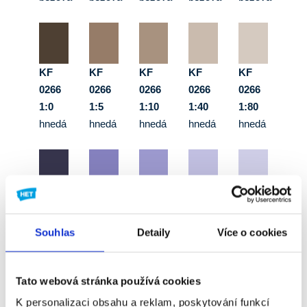
KF
KF
KF
KF
KF
0266
0266
0266
0266
0266
1:0
1:5
1:10
1:40
1:80
hnedá
hnedá
hnedá
hnedá
hnedá
KF
KF
KF
KF
KF
0356
0356
0356
0356
0356
Souhlas
Detaily
Více o cookies
1:0
1:5
1:10
1:40
1:80
fialová
fialová
fialová
fialová
fialová
Tato webová stránka používá cookies
K personalizaci obsahu a reklam, poskytování funkcí