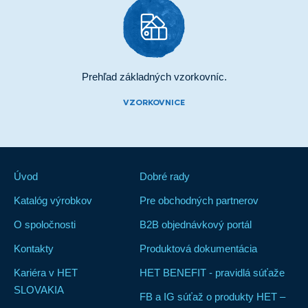
Prehľad základných vzorkovníc.
VZORKOVNICE
Úvod
Dobré rady
Katalóg výrobkov
Pre obchodných partnerov
O spoločnosti
B2B objednávkový portál
Kontakty
Produktová dokumentácia
Kariéra v HET
HET BENEFIT - pravidlá súťaže
SLOVAKIA
FB a IG súťaž o produkty HET –