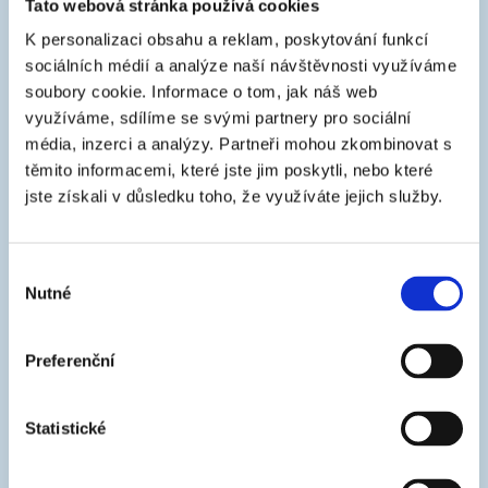
Tato webová stránka používá cookies
dielom farby), prípadne miešaním s výrobkom KLASIK
COLOR
K personalizaci obsahu a reklam, poskytování funkcí
sociálních médií a analýze naší návštěvnosti využíváme
soubory cookie.
Informace o tom, jak náš web
využíváme, sdílíme se svými partnery pro sociální
média, inzerci a analýzy.
Partneři mohou zkombinovat s
těmito informacemi, které jste jim poskytli, nebo které
jste získali v důsledku toho, že využíváte jejich služby.
Možnosti aplikácie
valček, štetka, HVLP, Airlesss
Výběr
Nutné
souhlasu
Preferenční
Statistické
Podkladový materiál
vápenné omietky, vápenno-cementové omietky, sadrové