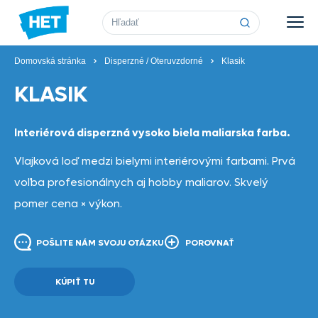
Vyhľadávanie
Domovská stránka
Disperzné / Oteruvzdorné
Klasik
KLASIK
Interiérová disperzná vysoko biela maliarska farba.
Vlajková loď medzi bielymi interiérovými farbami. Prvá
voľba profesionálnych aj hobby maliarov. Skvelý
pomer cena × výkon.
POŠLITE NÁM SVOJU OTÁZKU
POROVNAŤ
KÚPIŤ TU