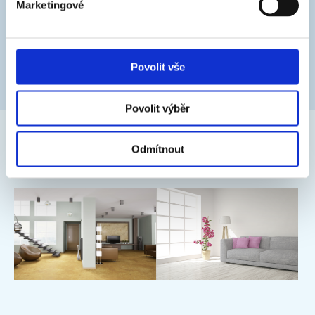
Marketingové
omietky, sadro-vápenné omietky, sanačné omietky,
sadrokartónové dosky, sadrovláknité dosky, betónové panely
a monolity, papierové tapety na to určené, tapety zo sklených
vlákien, drevovláknité dosky
Povolit vše
Povolit výběr
Odmítnout
FOTOGALÉRIA