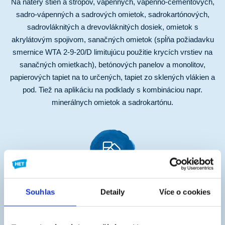
Na nátery stien a stropov, vápenných, vápenno-cementových,
sadro-vápenných a sadrových omietok, sadrokartónových,
sadrovláknitých a drevovláknitých dosiek, omietok s
akrylátovým spojivom, sanačných omietok (spĺňa požiadavku
smernice WTA 2-9-20/D limitujúcu použitie krycích vrstiev na
sanačných omietkach), betónových panelov a monolitov,
papierových tapiet na to určených, tapiet zo sklených vlákien a
pod. Tiež na aplikáciu na podklady s kombináciou napr.
minerálnych omietok a sadrokartónu.
Odtieň
Souhlas
Detaily
Více o cookies
biely, tónovanie je možné vykonávať tónovacími farbami
HETCOLOR alebo KOLORKA FORTE (max. do pomeru 1 : 5