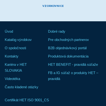
VZORKOVNICE
Úvod
Dobré rady
Katalóg výrobkov
Pre obchodných partnerov
O spoločnosti
B2B objednávkový portál
Kontakty
Produktová dokumentácia
Kariéra v HET
HET BENEFIT - pravidlá súťaže
SLOVAKIA
FB a IG súťaž o produkty HET –
Videotéka
pravidlá
Často kladené otázky
Certifikát HET ISO 9001_CS