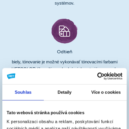
systémov.
Odtieň
biely, tónovanie je možné vykonávať tónovacími farbami
HETCOLOR (iba odtiene vhodnými do exteriéru max. do
pomeru 1 : 25 dielom farby), prípadne pomocou tónovacích
strojov do pastelových odtieňov
Souhlas
Detaily
Více o cookies
Tato webová stránka používá cookies
K personalizaci obsahu a reklam, poskytování funkcí
sociálních médií a analýze naší návštěvnosti využíváme