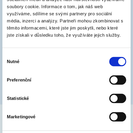
Možnosti aplikácie
soubory cookie.
Informace o tom, jak náš web
valček
využíváme, sdílíme se svými partnery pro sociální
média, inzerci a analýzy.
Partneři mohou zkombinovat s
těmito informacemi, které jste jim poskytli, nebo které
jste získali v důsledku toho, že využíváte jejich služby.
Výběr
Podkladový materiál
Nutné
souhlasu
vápenno-cementové omietky, brizolitové omietky, minerálne
omietky, murivo, kontaktné zatepľovacie systémy ETICS,
Preferenční
betónové panely a monolity
Statistické
Marketingové
FOTOGALÉRIA