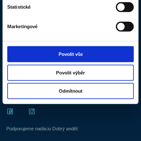
Statistické
O spoločnosti
B2B objednávkový portál
Kontakty
Produktová dokumentácia
Marketingové
Kariéra v HET
HET BENEFIT - pravidlá súťaže
SLOVAKIA
FB a IG súťaž o produkty HET –
Videotéka
pravidlá
Povolit vše
Často kladené otázky
Povolit výběr
Certifikát HET ISO 9001_CS
Certifikát HET ISO 9001_EN
Odmítnout
Podporujeme nadáciu Dobrý anděl: