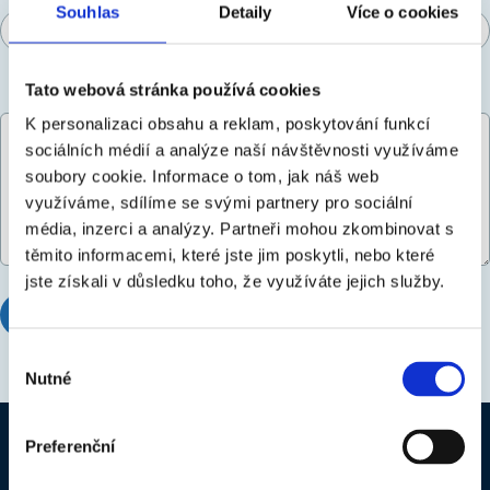
Souhlas
Detaily
Více o cookies
Tato webová stránka používá cookies
Vaša otázka *
K personalizaci obsahu a reklam, poskytování funkcí
sociálních médií a analýze naší návštěvnosti využíváme
soubory cookie.
Informace o tom, jak náš web
využíváme, sdílíme se svými partnery pro sociální
média, inzerci a analýzy.
Partneři mohou zkombinovat s
těmito informacemi, které jste jim poskytli, nebo které
jste získali v důsledku toho, že využíváte jejich služby.
ODOSLAŤ
STORNO
Výběr
Nutné
souhlasu
Preferenční
Úvod
Dobré rady
Katalóg výrobkov
Pre obchodných partnerov