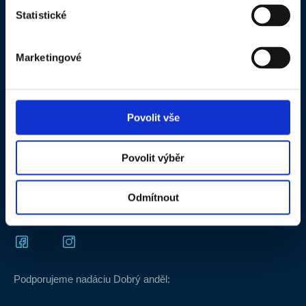
Statistické
O spoločnosti
B2B objednávkový portál
Kontakty
Produktová dokumentácia
Marketingové
Kariéra v HET
HET BENEFIT - pravidlá súťaže
SLOVAKIA
FB a IG súťaž o produkty HET –
Videotéka
pravidlá
Povolit vše
Často kladené otázky
Povolit výběr
Certifikát HET ISO 9001_CS
Certifikát HET ISO 9001_EN
Odmítnout
Podporujeme nadáciu Dobrý anděl: