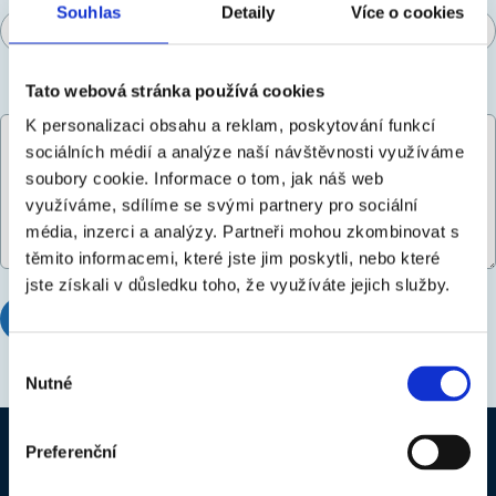
Souhlas
Detaily
Více o cookies
Tato webová stránka používá cookies
Vaša otázka *
K personalizaci obsahu a reklam, poskytování funkcí
sociálních médií a analýze naší návštěvnosti využíváme
soubory cookie.
Informace o tom, jak náš web
využíváme, sdílíme se svými partnery pro sociální
média, inzerci a analýzy.
Partneři mohou zkombinovat s
těmito informacemi, které jste jim poskytli, nebo které
jste získali v důsledku toho, že využíváte jejich služby.
ODOSLAŤ
STORNO
Výběr
Nutné
souhlasu
Preferenční
Úvod
Dobré rady
Katalóg výrobkov
Pre obchodných partnerov