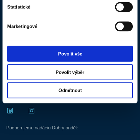
Statistické
O spoločnosti
B2B objednávkový portál
Kontakty
Produktová dokumentácia
Marketingové
Kariéra v HET
HET BENEFIT - pravidlá súťaže
SLOVAKIA
FB a IG súťaž o produkty HET –
Videotéka
pravidlá
Povolit vše
Často kladené otázky
Povolit výběr
Certifikát HET ISO 9001_CS
Certifikát HET ISO 9001_EN
Odmítnout
Podporujeme nadáciu Dobrý anděl: