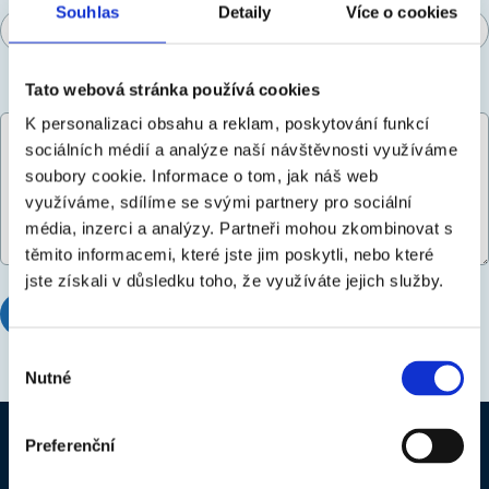
Souhlas
Detaily
Více o cookies
Tato webová stránka používá cookies
Vaša otázka *
K personalizaci obsahu a reklam, poskytování funkcí
sociálních médií a analýze naší návštěvnosti využíváme
soubory cookie.
Informace o tom, jak náš web
využíváme, sdílíme se svými partnery pro sociální
média, inzerci a analýzy.
Partneři mohou zkombinovat s
těmito informacemi, které jste jim poskytli, nebo které
jste získali v důsledku toho, že využíváte jejich služby.
ODOSLAŤ
STORNO
Výběr
Nutné
souhlasu
Preferenční
Úvod
Dobré rady
Katalóg výrobkov
Pre obchodných partnerov