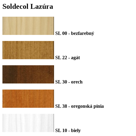
Soldecol Lazúra
SL 00 - bezfarebný
SL 22 - agát
SL 30 - orech
SL 38 - oregonská pínia
SL 10 - biely